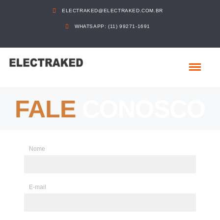
ELECTRAKED@ELECTRAKED.COM.BR
WHATSAPP: (11) 99271-1691
FALE
CONOSCO
Nome
E-mail