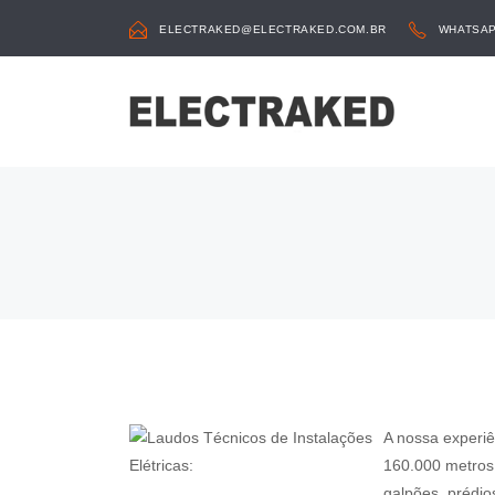
ELECTRAKED@ELECTRAKED.COM.BR
WHATSAPP
A nossa experi
160.000 metros 
galpões, prédio