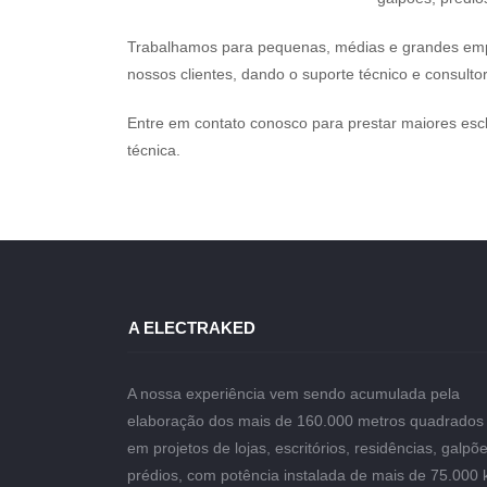
Trabalhamos para pequenas, médias e grandes emp
nossos clientes, dando o suporte técnico e consulto
Entre em contato conosco para prestar maiores esc
técnica.
A ELECTRAKED
A nossa experiência vem sendo acumulada pela
elaboração dos mais de 160.000 metros quadrados
em projetos de lojas, escritórios, residências, galpõe
prédios, com potência instalada de mais de 75.000 