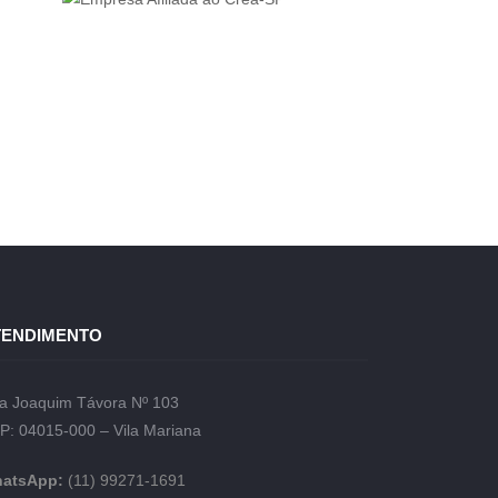
TENDIMENTO
a Joaquim Távora Nº 103
P: 04015-000 – Vila Mariana
atsApp:
(11) 99271-1691