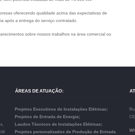
resas oferecendo qualidade acima das expectativas de
ria após a entrega do serviço contratado.
larecimentos sobre nossos trabalhos na área comercial ou
ÁREAS DE ATUAÇÃO:
A
Projetos Executivos de Instalações Elétricas;
Ru
Projetos de Entrada de Energia;
CE
s,
Laudos Técnicos de Instalações Elétricas;
Wh
kW.
Projetos personalizados de Produção de Entrada