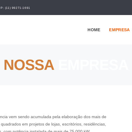
: (11) 99271-1691
HOME
EMPRESA
NOSSA
EMPRESA
ência vem sendo acumulada pela elaboração dos mais de
quadrados em projetos de lojas, escritórios, residências,
s, com potência instalada de mais de 75.000 kW.